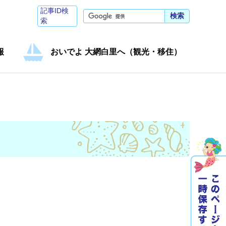
記事ID検
検索
索
報
おいでよ 大網白里へ（観光・移住）