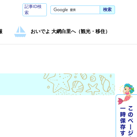
記事ID検
検索
索
報
おいでよ 大網白里へ（観光・移住）