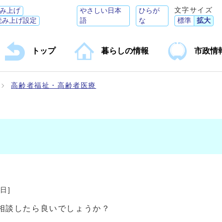
文字サイズ
み上げ
やさしい日本
ひらが
読み上げ設定
語
な
標準
拡大
トップ
暮らしの情報
市政情
高齢者福祉・高齢者医療
9日
]
相談したら良いでしょうか？