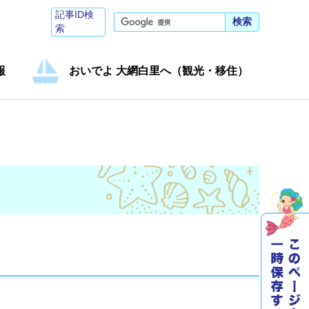
記事ID検
検索
索
報
おいでよ 大網白里へ（観光・移住）