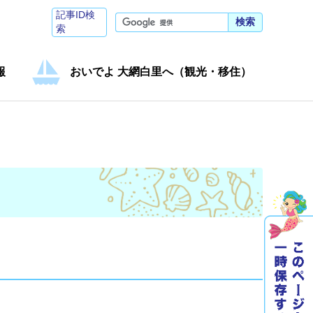
記事ID検
検索
索
報
おいでよ 大網白里へ（観光・移住）