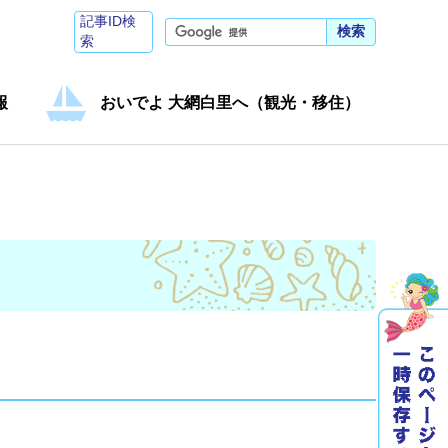
記事ID検
検索
索
報
おいでよ 大網白里へ（観光・移住）