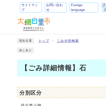
サイトマッ
お問い合わ
Foreign
読
プ
せ
language
トップ
ごみ分別検索
現在位置
あしあと
【ごみ詳細情報】石
分別区分
排出禁止物