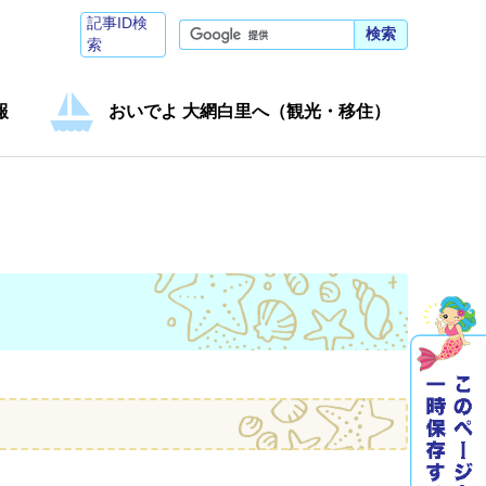
記事ID検
検索
索
報
おいでよ 大網白里へ（観光・移住）