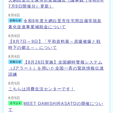
大網白里市空家等対策協議会（議事録（令和8年
7月9日開催分）更新）
8月6日
令和8年度大網白里市住宅用設備等脱炭
素化促進事業補助金について
8月6日
【8月7日～9日】「平和資料展～原爆被爆と戦
時下の郷土～」について
8月6日
【8月26日実施】全国瞬時警報システム
（Jアラート）を用いた全国一斉の緊急情報伝達
訓練
8月5日
こちらは消費生活センターです！
8月5日
MEET OAMISHIRASATOの開催につい
て