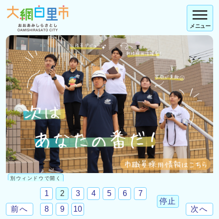
メニュー
別ウィンドウで開く
1
2
3
4
5
6
7
停止
前へ
8
9
10
次へ