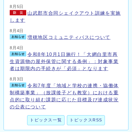
8月5日
山武郡市合同シェイクアウト訓練を実施
します
8月4日
増穂地区コミュニティバスについて
8月4日
令和8年10月1日施行！「大網白里市再
生資源物の屋外保管に関する条例」：対象事業
者は期限内の手続きが「必須」となります
8月3日
令和7年度「地域と学校の連携・協働体
制構築事業」（放課後子ども教室）における重
点的に取り組む課題に応じた目標及び達成状況
の公表について
トピックス一覧
トピックスRSS