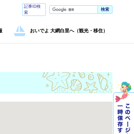
記事ID検
検索
索
報
おいでよ 大網白里へ（観光・移住）