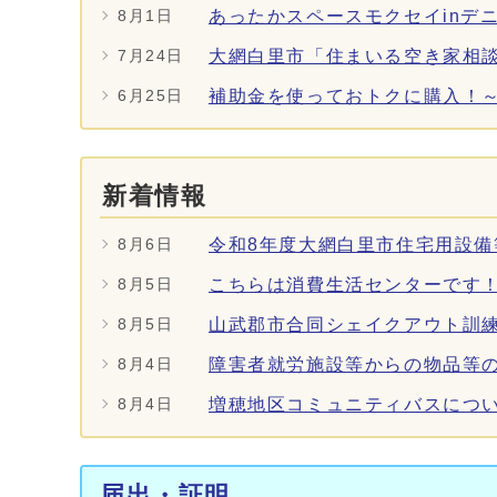
あったかスペースモクセイinデ
8月1日
大網白里市「住まいる空き家相
7月24日
補助金を使っておトクに購入！
6月25日
新着情報
令和8年度大網白里市住宅用設
8月6日
こちらは消費生活センターです
8月5日
山武郡市合同シェイクアウト訓
8月5日
障害者就労施設等からの物品等
8月4日
増穂地区コミュニティバスにつ
8月4日
メインメニュー
届出・証明