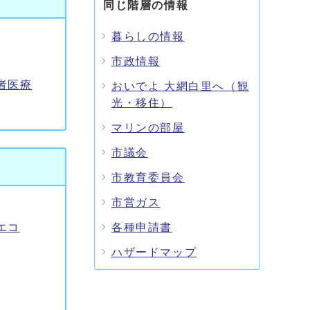
同じ階層の情報
暮らしの情報
市政情報
者医療
おいでよ 大網白里へ（観
光・移住）
マリンの部屋
市議会
市教育委員会
市営ガス
エコ
各種申請書
ハザードマップ