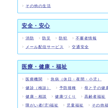
その他の生活
安全・安心
消防
防災
防犯
不審者情報
メール配信サービス
交通安全
医療・健康・福祉
医療機関
急病（休日・夜間・小児）
健診（検診）
予防接種
母と子の健
健康・相談
健康づくり
高齢者福祉
障がい者(児)福祉
児童福祉
その他