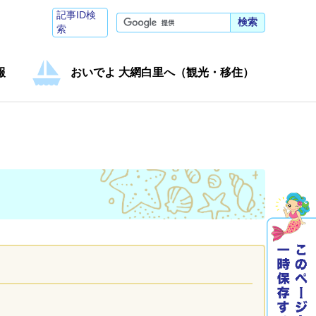
記事ID検
検索
索
報
おいでよ 大網白里へ（観光・移住）