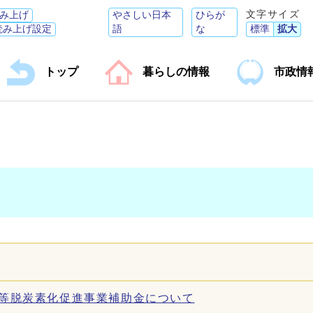
文字サイズ
み上げ
やさしい日本
ひらが
読み上げ設定
語
な
標準
拡大
トップ
暮らしの情報
市政情
備等脱炭素化促進事業補助金について