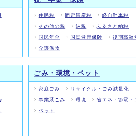
明
住民税
固定資産税
軽自動車税
その他の税
納税
ふるさと納税
国民年金
国民健康保険
後期高齢
介護保険
ごみ・環境・ペット
家庭ごみ
リサイクル・ごみ減量化
会
事業系ごみ
環境
省エネ・節電・
ス
ペット