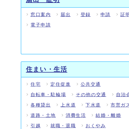
窓口案内
届出
登録
申請
証
電子申請
住まい・生活
住宅
定住促進
公共交通
自転車・駐輪場
その他の交通
自治
各種貸出
上水道
下水道
市営ガ
道路・土地
消費生活
結婚・離婚
引越
就職・退職
おくやみ