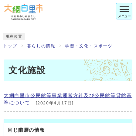
メニュー
現在位置
トップ
暮らしの情報
学習・文化・スポーツ
文化施設
大網白里市公民館等事業運営方針及び公民館等貸館基
準について
[2020年4月17日]
同じ階層の情報