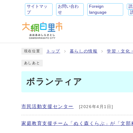
サイトマッ
お問い合わ
Foreign
読
プ
せ
language
トップ
暮らしの情報
学習・文化
現在位置
あしあと
ボランティア
市民活動支援センター
[2026年4月1日]
家庭教育支援チーム「ぬく森くらぶ」が「文部