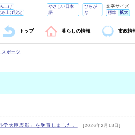
文字サイズ
み上げ
やさしい日本
ひらが
読み上げ設定
語
な
標準
拡大
トップ
暮らしの情報
市政情
・スポーツ
科学大臣表彰」を受賞しました。
[2026年2月18日]