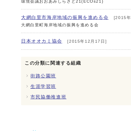
環境会議おおあみしらさと21(ECOs21)
大網白里市海岸地域の振興を進める会
[2015
大網白里町海岸地域の振興を進める会
日本オオカミ協会
[2015年12月17日]
この分類に関連する組織
街路公園班
生涯学習班
市民協働推進班