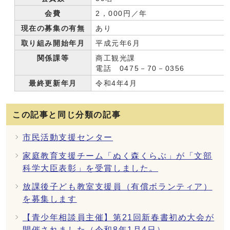
会費
2，000円／年
現在の募集の有無
あり
取り組み開始年月
平成元年6月
関係課等
商工観光課
電話 0475－70－0356
最終更新年月
令和4年4月
この記事と同じ分類の記事
市民活動支援センター
家庭教育支援チーム「ぬく森くらぶ」が「文部
科学大臣表彰」を受賞しました。
放課後子ども教室支援員（有償ボランティア）
を募集します
【青少年相談員主催】第21回新春書初め大会が
開催されました（令和8年1月4日）