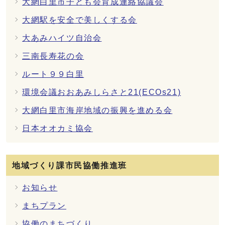
大網白里市子ども会育成連絡協議会
大網駅を安全で美しくする会
大あみハイツ自治会
三南長寿花の会
ルート９９白里
環境会議おおあみしらさと21(ECOs21)
大網白里市海岸地域の振興を進める会
日本オオカミ協会
地域づくり課市民協働推進班
お知らせ
まちプラン
協働のまちづくり