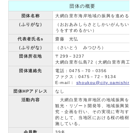
団体の概要
団体名称
大網白里市海岸地域の振興を進める
（ふりがな）
（おおあみしらさとしかいがんちい
うをすすめるかい）
代表者氏名s
齋藤 光弘
（ふりがな）
（さいとう みつひろ）
団体所在地
〒299－3237
大網白里市仏島72（大網白里市商工
団体連絡先
電話：0475－70－0356
ファクス：0475－72－9134
E-mail：
shoukou@city.oamishiras
団体HPアドレス
なし
活動内容
大網白里市海岸地区の地域振興を
観光・リゾート開発等、地域振興策
究・企画を行い、その実現に寄与す
的として、当地区における桜の植樹
施している。
会員数
39名