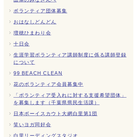
ボランティア団体募集
おはなしどんどん
増穂ひまわり会
十日会
生涯学習ボランティア講師制度に係る講師登録
について
99 BEACH CLEAN
花のボランティア会員募集中
「ボランティア受入れに対する支援希望団体」
を募集します（千葉県県民生活課）
日本ボーイスカウト大網白里第1団
笑いヨガ同好会
白里リーディングスタジオ