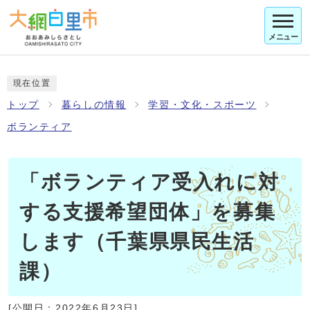
メニュー
現在位置
トップ
暮らしの情報
学習・文化・スポーツ
ボランティア
「ボランティア受入れに対
する支援希望団体」を募集
します（千葉県県民生活
課）
[公開日：
2022年6月23日
]