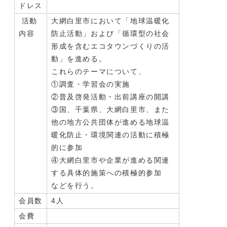
ドレス
活動
大網白里市において「地球温暖化
内容
防止活動」および「循環型の社会
形成を含むエコタウンづくりの活
動」を進める。
これらのテーマについて、
①調査・学習会の実施
②普及啓発活動・出前講座の開講
③国、千葉県、大網白里市、また
他の地方公共団体が進める地球温
暖化防止・環境関連の活動に積極
的に参加
④大網白里市や企業が進める関連
する具体的施策への積極的参加
などを行う。
会員数
4人
会費