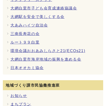
大網白里市子ども会育成連絡協議会
大網駅を安全で美しくする会
大あみハイツ自治会
三南長寿花の会
ルート９９白里
環境会議おおあみしらさと21(ECOs21)
大網白里市海岸地域の振興を進める会
日本オオカミ協会
地域づくり課市民協働推進班
お知らせ
まちプラン