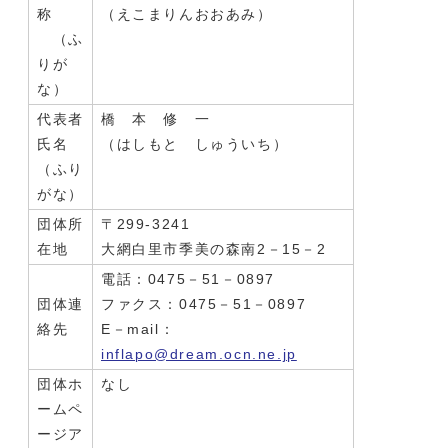
称
（えこまりんおおあみ）
（ふ
りが
な）
代表者
橋 本 修 一
氏名
（はしもと しゅういち）
（ふり
がな）
団体所
〒299-3241
在地
大網白里市季美の森南2－15－2
電話：0475－51－0897
団体連
ファクス：0475－51－0897
絡先
E－mail：
inflapo@dream.ocn.ne.jp
団体ホ
なし
ームペ
ージア