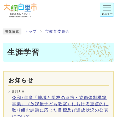
メニュー
トップ
市教育委員会
現在位置
生涯学習
お知らせ
8月3日
令和7年度「地域と学校の連携・協働体制構築
事業」（放課後子ども教室）における重点的に
取り組む課題に応じた目標及び達成状況の公表
について