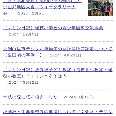
【青少年相談員】第59回青少年のつど
い山武地区大会（ウォークラリー大
会）
[2025年2月5日]
【マリン日記】瑞穂小学校の青少年国際交流事業
[2024年12月5日]
大網白里市デジタル博物館の登録博物館認定について
【全国初の事例！】
[2024年4月23日]
【マリン日記】放課後子ども教室（増穂北小教室・瑞
穂小教室）「マリンとあそぼう！」
[2024年3月12日]
十枝の森に桜を植えました
[2024年3月11日]
小学校と生涯学習課の連携について（文化財・デジタ