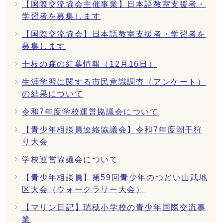
【国際交流協会主催事業】日本語教室支援者・
学習者を募集します
【国際交流協会】日本語教室支援者・学習者を
募集します
十枝の森の紅葉情報（12月16日）
生涯学習に関する市民意識調査（アンケート）
の結果について
令和7年度学校運営協議会について
【青少年相談員連絡協議会】令和7年度潮干狩
り大会
学校運営協議会について
【青少年相談員】第59回青少年のつどい山武地
区大会（ウォークラリー大会）
【マリン日記】瑞穂小学校の青少年国際交流事
業