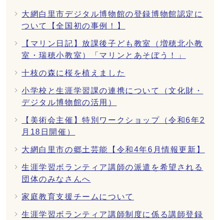
大網白里市デジタル博物館の登録博物館認定に
ついて【全国初の事例！】
【マリン日記】放課後子ども教室（増穂北小教
室・瑞穂小教室）「マリンとあそぼう！」
十枝の森に桜を植えました
小学校と生涯学習課の連携について（文化財・
デジタル博物館の活用）
【美術会主催】特別ワークショップ（令和6年2
月18日開催）
大網白里市の郷土芸能【令和4年6月情報更新】
生涯学習ボランティア講師の派遣を希望される
団体のみなさんへ
家庭教育支援チームについて
生涯学習ボランティア講師制度に係る講師登録