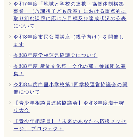
令和7年度「地域と学校の連携・協働体制構築
事業」（放課後子ども教室）における重点的に
取り組む課題に応じた目標及び達成状況の公表
について
令和8年度市民公開講座（親子向け）を開催し
ます
令和8年度学校運営協議会について
令和8年度 産業文化祭「文化の部」参加団体募
集！
令和8年度白里小学校第1回学校運営協議会の開
催について
【青少年相談員連絡協議会】令和8年度潮干狩
り大会
【青少年相談員】「未来のあなたへ応援メッセ
ージ」 プロジェクト