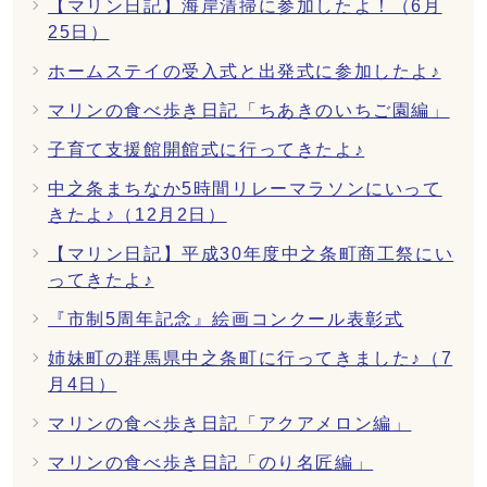
【マリン日記】海岸清掃に参加したよ！（6月
25日）
ホームステイの受入式と出発式に参加したよ♪
マリンの食べ歩き日記「ちあきのいちご園編」
子育て支援館開館式に行ってきたよ♪
中之条まちなか5時間リレーマラソンにいって
きたよ♪（12月2日）
【マリン日記】平成30年度中之条町商工祭にい
ってきたよ♪
『市制5周年記念』絵画コンクール表彰式
姉妹町の群馬県中之条町に行ってきました♪（7
月4日）
マリンの食べ歩き日記「アクアメロン編」
マリンの食べ歩き日記「のり名匠編」