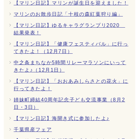
【マリン日記】マリンが誕生日を迎えました！
マリンのお散歩日記「十枝の森紅葉狩り編」
【マリン日記】ゆるキャラグランプリ2020
結果発表！
【マリン日記】「健康フェスティバル」に行っ
てきたよ！（12月7日）
中之条まちなか5時間リレーマラソンにいって
きたよ♪（12月1日）
【マリン日記】「おおあみしらさとの花火」に
行ってきたよ！
姉妹町締結40周年記念子ども交流事業（8月2
日・3日）
【マリン日記】海開き式に参加したよ♪
千葉県産フェア