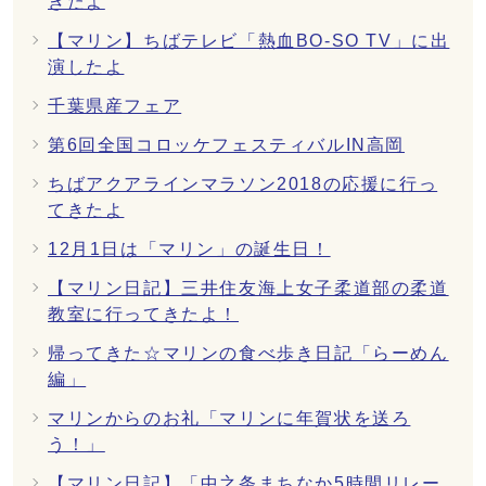
きたよ
【マリン】ちばテレビ「熱血BO-SO TV」に出
演したよ
千葉県産フェア
第6回全国コロッケフェスティバルIN高岡
ちばアクアラインマラソン2018の応援に行っ
てきたよ
12月1日は「マリン」の誕生日！
【マリン日記】三井住友海上女子柔道部の柔道
教室に行ってきたよ！
帰ってきた☆マリンの食べ歩き日記「らーめん
編」
マリンからのお礼「マリンに年賀状を送ろ
う！」
【マリン日記】「中之条まちなか5時間リレー