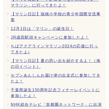
マラソン」に行ってきたよ！
【マリン日記】瑞穂小学校の青少年国際交流事
業
12月1日は「マリン」の誕生日！
JR成田駅頭キャンペーンに参加したよ！
ちばアクアラインマラソン2024の応援に行っ
てきたよ♪
【マリン日記】夏の思い出を紹介するよ！（海
の日イベント）
セブンあんしんお届け便の出走式に参加してき
たよ！
千葉県誕生150周年記念フィナーレイベントに
参加したよ！
NHK総合テレビ「首都圏ネットワーク」に出演