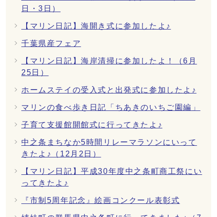
日・3日）
【マリン日記】海開き式に参加したよ♪
千葉県産フェア
【マリン日記】海岸清掃に参加したよ！（6月
25日）
ホームステイの受入式と出発式に参加したよ♪
マリンの食べ歩き日記「ちあきのいちご園編」
子育て支援館開館式に行ってきたよ♪
中之条まちなか5時間リレーマラソンにいって
きたよ♪（12月2日）
【マリン日記】平成30年度中之条町商工祭にい
ってきたよ♪
『市制5周年記念』絵画コンクール表彰式