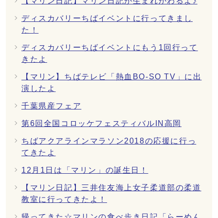
【マリン日記】マリン日記が生まれかわるよ♪
ディスカバリーちばイベントに行ってきまし
た！
ディスカバリーちばイベントにもう1回行って
きたよ
【マリン】ちばテレビ「熱血BO-SO TV」に出
演したよ
千葉県産フェア
第6回全国コロッケフェスティバルIN高岡
ちばアクアラインマラソン2018の応援に行っ
てきたよ
12月1日は「マリン」の誕生日！
【マリン日記】三井住友海上女子柔道部の柔道
教室に行ってきたよ！
帰ってきた☆マリンの食べ歩き日記「らーめん