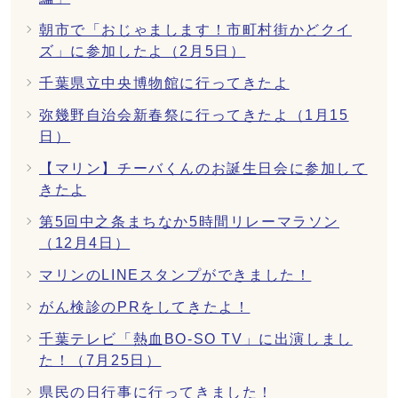
朝市で「おじゃまします！市町村街かどクイ
ズ」に参加したよ（2月5日）
千葉県立中央博物館に行ってきたよ
弥幾野自治会新春祭に行ってきたよ（1月15
日）
【マリン】チーバくんのお誕生日会に参加して
きたよ
第5回中之条まちなか5時間リレーマラソン
（12月4日）
マリンのLINEスタンプができました！
がん検診のPRをしてきたよ！
千葉テレビ「熱血BO‐SO TV」に出演しまし
た！（7月25日）
県民の日行事に行ってきました！