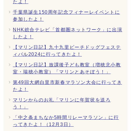
たよ！
千葉県誕生150周年記念フィナーレイベントに
参加したよ！
NHK総合テレビ「首都圏ネットワーク」に出演
したよ！
【マリン日記】九十九里ビーチドッグフェステ
ィバル2024に行ってきたよ！
【マリン日記】放課後子ども教室（増穂北小教
室・瑞穂小教室）「マリンとあそぼう！」
第49回大網白里市新春マラソン大会に行ってき
たよ！
マリンからのお礼「マリンに年賀状を送ろ
う！」
「中之条まちなか5時間リレーマラソン」に行
ってきたよ！（12月3日）