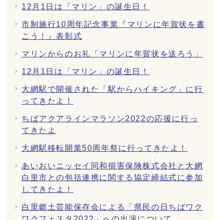
12月1日は「マリン」の誕生日！
市制施行10周年記念事業『マリンに年賀状を書
こう！』表彰式
マリンからのお礼「マリンに年賀状を送ろう」
12月1日は「マリン」の誕生日！
大網駅で開催された「駅からハイキング」に行
ってきたよ！
ちばアクアラインマラソン2022の応援に行っ
てきたよ
大網駅移転開業50周年祭に行ってきたよ！
あいおいニッセイ同和損害保険株式会社と大網
白里市との包括連携に関する協定締結式に参加
してきたよ！
白里郷土芸能保存会による「県民の日ちばワク
ワクフェスタ2022」への出演について