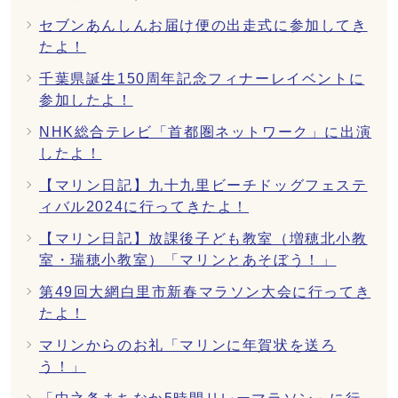
セブンあんしんお届け便の出走式に参加してき
たよ！
千葉県誕生150周年記念フィナーレイベントに
参加したよ！
NHK総合テレビ「首都圏ネットワーク」に出演
したよ！
【マリン日記】九十九里ビーチドッグフェステ
ィバル2024に行ってきたよ！
【マリン日記】放課後子ども教室（増穂北小教
室・瑞穂小教室）「マリンとあそぼう！」
第49回大網白里市新春マラソン大会に行ってき
たよ！
マリンからのお礼「マリンに年賀状を送ろ
う！」