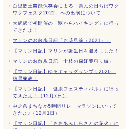
白里郷土芸能保存会による「県民の日ちばワク
ワクフェスタ2022」への出演について
大網駅で初開催の「駅からハイキング」に行っ
てきたよ！
マリンのお散歩日記「お花見編（2021）」
【マリン日記】マリンが誕生日を迎えました！
マリンのお散歩日記「十枝の森紅葉狩り編」
【マリン日記】ゆるキャラグランプリ2020
結果発表！
【マリン日記】「健康フェスティバル」に行っ
てきたよ！（12月7日）
中之条まちなか5時間リレーマラソンにいって
きたよ♪（12月1日）
【マリン日記】「おおあみしらさとの花火」に