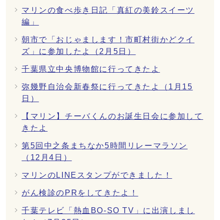
マリンの食べ歩き日記「真紅の美鈴スイーツ
編」
朝市で「おじゃまします！市町村街かどクイ
ズ」に参加したよ（2月5日）
千葉県立中央博物館に行ってきたよ
弥幾野自治会新春祭に行ってきたよ（1月15
日）
【マリン】チーバくんのお誕生日会に参加して
きたよ
第5回中之条まちなか5時間リレーマラソン
（12月4日）
マリンのLINEスタンプができました！
がん検診のPRをしてきたよ！
千葉テレビ「熱血BO‐SO TV」に出演しまし