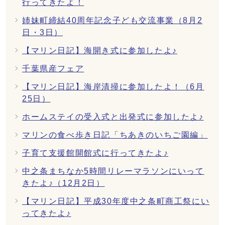
行ってきたよ！
姉妹町締結40周年記念子ども交流事業（8月2
日・3日）
【マリン日記】海開き式に参加したよ♪
千葉県産フェア
【マリン日記】海岸清掃に参加したよ！（6月
25日）
ホームステイの受入式と出発式に参加したよ♪
マリンの食べ歩き日記「ちあきのいちご園編」
子育て支援館開館式に行ってきたよ♪
中之条まちなか5時間リレーマラソンにいって
きたよ♪（12月2日）
【マリン日記】平成30年度中之条町商工祭にい
ってきたよ♪