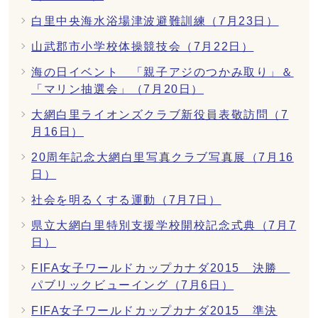
白里中央海水浴場津波避難訓練（7月23日）
山武郡市小学校体操競技会（7月22日）
海の日イベント 「親子アジのつかみ取り」＆
「マリン抽選会」（7月20日）
大網白里ライオンズクラブ新役員表敬訪問（7
月16日）
20周年記念大網白里写真クラブ写真展（7月16
日）
社会を明るくする運動（7月7日）
県立大網白里特別支援学校開校記念式典（7月7
日）
FIFA女子ワールドカップカナダ2015 決勝
パブリックビューイング（7月6日）
FIFA女子ワールドカップカナダ2015 準決