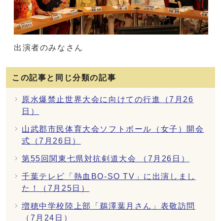
出演者のみなさん
この記事と同じ分類の記事
原水爆禁止世界大会に向けての行進（7月26
日）
山武郡市民体育大会ソフトボール（女子）開会
式（7月26日）
第55回関東七県対抗剣道大会 （7月26日）
千葉テレビ「熱血BO‐SO TV」に出演しまし
た！（7月25日）
増穂中学校陸上部「鵜澤葉月さん」表敬訪問
（7月24日）