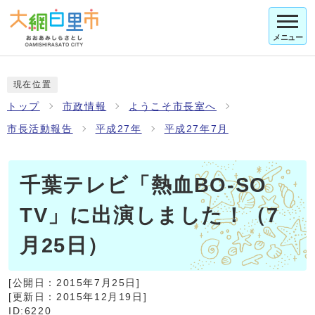
メニュー
現在位置
トップ
市政情報
ようこそ市長室へ
市長活動報告
平成27年
平成27年7月
千葉テレビ「熱血BO‐SO
TV」に出演しました！（7
月25日）
[公開日：
2015年7月25日
]
[更新日：
2015年12月19日
]
ID:6220