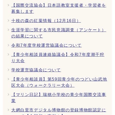
【国際交流協会】日本語教室支援者・学習者を
募集します
十枝の森の紅葉情報（12月16日）
生涯学習に関する市民意識調査（アンケート）
の結果について
令和7年度学校運営協議会について
【青少年相談員連絡協議会】令和7年度潮干狩
り大会
学校運営協議会について
【青少年相談員】第59回青少年のつどい山武地
区大会（ウォークラリー大会）
【マリン日記】瑞穂小学校の青少年国際交流事
業
大網白里市デジタル博物館の登録博物館認定に