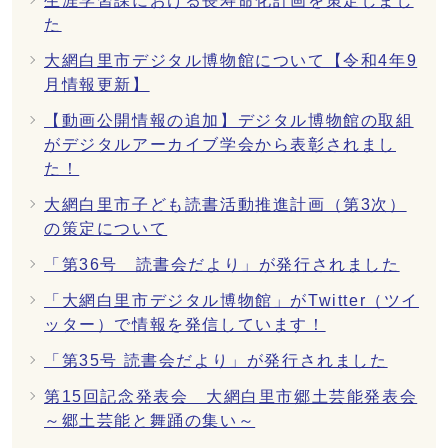
生涯学習課における長寿命化計画を策定しまし
た
大網白里市デジタル博物館について【令和4年9
月情報更新】
【動画公開情報の追加】デジタル博物館の取組
がデジタルアーカイブ学会から表彰されまし
た！
大網白里市子ども読書活動推進計画（第3次）
の策定について
「第36号 読書会だより」が発行されました
「大網白里市デジタル博物館」がTwitter（ツイ
ッター）で情報を発信しています！
「第35号 読書会だより」が発行されました
第15回記念発表会 大網白里市郷土芸能発表会
～郷土芸能と舞踊の集い～