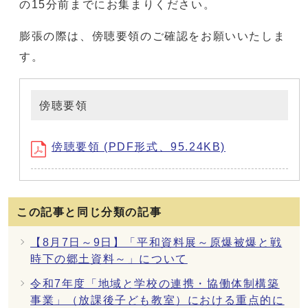
の15分前までにお集まりください。
膨張の際は、傍聴要領のご確認をお願いいたしま
す。
傍聴要領
傍聴要領 (PDF形式、95.24KB)
この記事と同じ分類の記事
【8月7日～9日】「平和資料展～原爆被爆と戦
時下の郷土資料～」について
令和7年度「地域と学校の連携・協働体制構築
事業」（放課後子ども教室）における重点的に