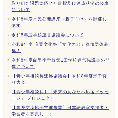
取り組む課題に応じた目標及び達成状況の公表
について
令和8年度市民公開講座（親子向け）を開催し
ます
令和8年度学校運営協議会について
令和8年度 産業文化祭「文化の部」参加団体募
集！
令和8年度白里小学校第1回学校運営協議会の開
催について
【青少年相談員連絡協議会】令和8年度潮干狩
り大会
【青少年相談員】「未来のあなたへ応援メッセ
ージ」 プロジェクト
【国際交流協会主催事業】日本語教室支援者・
学習者を募集します