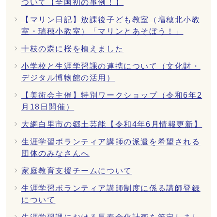
ついて【全国初の事例！】
【マリン日記】放課後子ども教室（増穂北小教
室・瑞穂小教室）「マリンとあそぼう！」
十枝の森に桜を植えました
小学校と生涯学習課の連携について（文化財・
デジタル博物館の活用）
【美術会主催】特別ワークショップ（令和6年2
月18日開催）
大網白里市の郷土芸能【令和4年6月情報更新】
生涯学習ボランティア講師の派遣を希望される
団体のみなさんへ
家庭教育支援チームについて
生涯学習ボランティア講師制度に係る講師登録
について