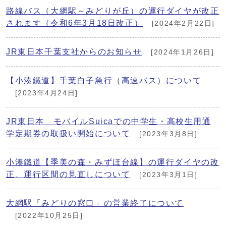
路線バス（大網駅～みどりが丘）の運行ダイヤが改正
されます（令和6年3月18日改正）
[2024年2月22日]
JR東日本千葉支社からのお知らせ
[2024年1月26日]
【小湊鐵道】千葉白子急行（高速バス）について
[2023年4月24日]
JR東日本 モバイルSuicaでの中学生・高校生用通
学定期券の取扱い開始について
[2023年3月8日]
小湊鐵道【季美の森・みずほ台線】の運行ダイヤの改
正、運行区間の見直しについて
[2023年3月1日]
大網駅「みどりの窓口」の営業終了について
[2022年10月25日]