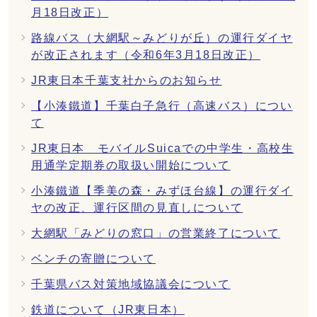
月18日改正）
路線バス（大網駅～みどりが丘）の運行ダイヤ
が改正されます（令和6年3月18日改正）
JR東日本千葉支社からのお知らせ
【小湊鐵道】千葉白子急行（高速バス）につい
て
JR東日本 モバイルSuicaでの中学生・高校生
用通学定期券の取扱い開始について
小湊鐵道【季美の森・みずほ台線】の運行ダイ
ヤの改正、運行区間の見直しについて
大網駅「みどりの窓口」の営業終了について
ベンチの寄贈について
千葉県バス対策地域協議会について
鉄道について（JR東日本）