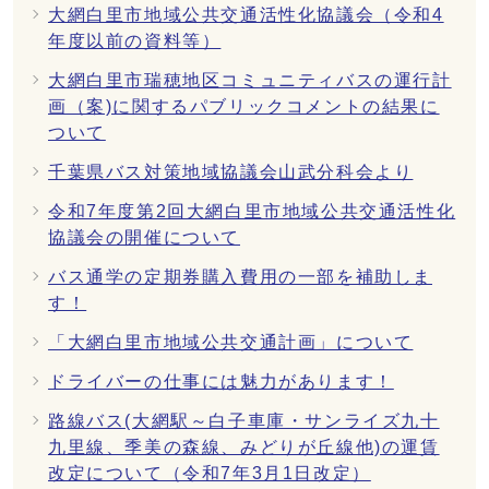
大網白里市地域公共交通活性化協議会（令和4
年度以前の資料等）
大網白里市瑞穂地区コミュニティバスの運行計
画（案)に関するパブリックコメントの結果に
ついて
千葉県バス対策地域協議会山武分科会より
令和7年度第2回大網白里市地域公共交通活性化
協議会の開催について
バス通学の定期券購入費用の一部を補助しま
す！
「大網白里市地域公共交通計画」について
ドライバーの仕事には魅力があります！
路線バス(大網駅～白子車庫・サンライズ九十
九里線、季美の森線、みどりが丘線他)の運賃
改定について（令和7年3月1日改定）