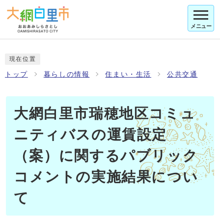
メニュー
現在位置
トップ
暮らしの情報
住まい・生活
公共交通
大網白里市瑞穂地区コミュ
ニティバスの運賃設定
（案）に関するパブリック
コメントの実施結果につい
て