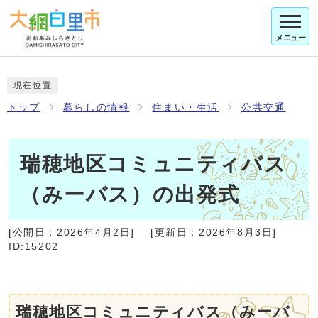
メニュー
現在位置
トップ
暮らしの情報
住まい・生活
公共交通
瑞穂地区コミュニティバス
（みーバス）の出発式
[公開日：
2026年4月2日
]
[更新日：
2026年8月3日
]
ID:15202
瑞穂地区コミュニティバス（みーバ