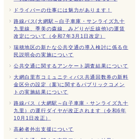
ドライバーの仕事には魅力があります！
路線バス(大網駅～白子車庫・サンライズ九十
九里線、季美の森線、みどりが丘線他)の運賃
改定について（令和7年3月1日改定）
瑞穂地区の新たな公共交通の導入検討に係る住
民説明会の実施について
公共交通に関するアンケート調査結果について
大網白里市コミュニティバス共通回数券の新料
金区分の設定（案)に関するパブリックコメン
トの実施結果について
路線バス（大網駅～白子車庫・サンライズ九十
九里）の運行ダイヤが改正されます（令和6年
10月1日改正）
高齢者外出支援について