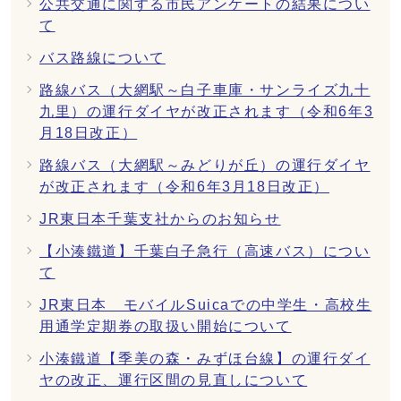
公共交通に関する市民アンケートの結果につい
て
バス路線について
路線バス（大網駅～白子車庫・サンライズ九十
九里）の運行ダイヤが改正されます（令和6年3
月18日改正）
路線バス（大網駅～みどりが丘）の運行ダイヤ
が改正されます（令和6年3月18日改正）
JR東日本千葉支社からのお知らせ
【小湊鐵道】千葉白子急行（高速バス）につい
て
JR東日本 モバイルSuicaでの中学生・高校生
用通学定期券の取扱い開始について
小湊鐵道【季美の森・みずほ台線】の運行ダイ
ヤの改正、運行区間の見直しについて