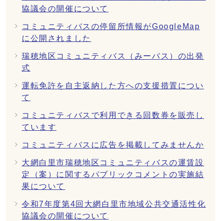
協議会の開催について
コミュニティバスの停留所情報がGoogleMap
に公開されました
瑞穂地区コミュニティバス（みーバス）の出発
式
運転免許を自主返納した方への支援措置につい
て
コミュニティバスで利用できる回数券を販売し
ています
コミュニティバスに広告を掲載してみませんか
大網白里市瑞穂地区コミュニティバスの運賃設
定（案）に関するパブリックコメントの実施結
果について
令和7年度第4回大網白里市地域公共交通活性化
協議会の開催について