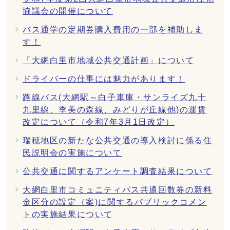
協議会の開催について
バス通学の定期券購入費用の一部を補助しま
す！
「大網白里市地域公共交通計画」について
ドライバーの仕事には魅力があります！
路線バス(大網駅～白子車庫・サンライズ九十
九里線、季美の森線、みどりが丘線他)の運賃
改定について（令和7年3月1日改定）
瑞穂地区の新たな公共交通の導入検討に係る住
民説明会の実施について
公共交通に関するアンケート調査結果について
大網白里市コミュニティバス共通回数券の新料
金区分の設定（案)に関するパブリックコメン
トの実施結果について