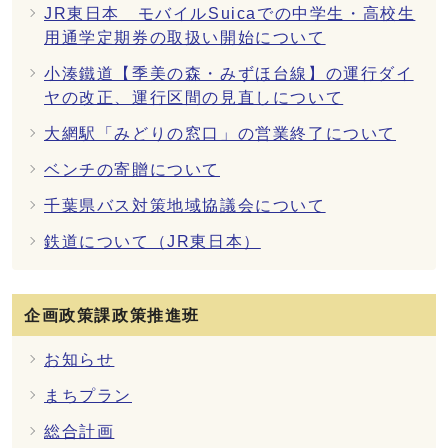
JR東日本 モバイルSuicaでの中学生・高校生
用通学定期券の取扱い開始について
小湊鐵道【季美の森・みずほ台線】の運行ダイ
ヤの改正、運行区間の見直しについて
大網駅「みどりの窓口」の営業終了について
ベンチの寄贈について
千葉県バス対策地域協議会について
鉄道について（JR東日本）
企画政策課政策推進班
お知らせ
まちプラン
総合計画