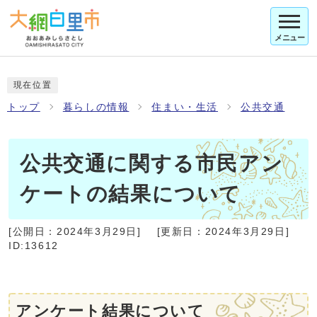
メニュー
現在位置
トップ
暮らしの情報
住まい・生活
公共交通
公共交通に関する市民アン
ケートの結果について
[公開日：
2024年3月29日
]
[更新日：
2024年3月29日
]
ID:13612
アンケート結果について