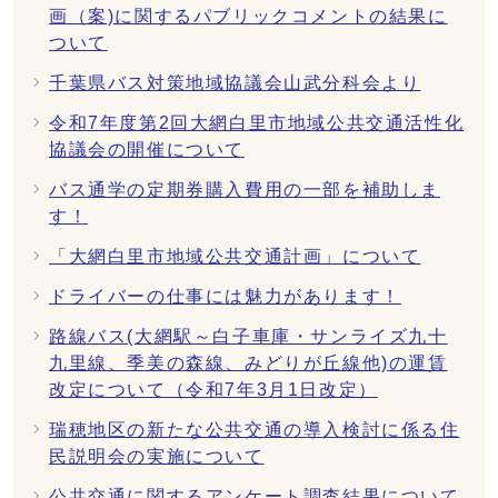
画（案)に関するパブリックコメントの結果に
ついて
千葉県バス対策地域協議会山武分科会より
令和7年度第2回大網白里市地域公共交通活性化
協議会の開催について
バス通学の定期券購入費用の一部を補助しま
す！
「大網白里市地域公共交通計画」について
ドライバーの仕事には魅力があります！
路線バス(大網駅～白子車庫・サンライズ九十
九里線、季美の森線、みどりが丘線他)の運賃
改定について（令和7年3月1日改定）
瑞穂地区の新たな公共交通の導入検討に係る住
民説明会の実施について
公共交通に関するアンケート調査結果について