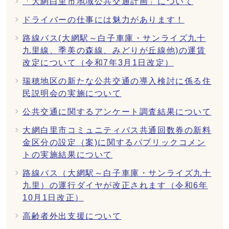
「大網白里市地域公共交通計画」について
ドライバーの仕事には魅力があります！
路線バス(大網駅～白子車庫・サンライズ九十
九里線、季美の森線、みどりが丘線他)の運賃
改定について（令和7年3月1日改定）
瑞穂地区の新たな公共交通の導入検討に係る住
民説明会の実施について
公共交通に関するアンケート調査結果について
大網白里市コミュニティバス共通回数券の新料
金区分の設定（案)に関するパブリックコメン
トの実施結果について
路線バス（大網駅～白子車庫・サンライズ九十
九里）の運行ダイヤが改正されます（令和6年
10月1日改正）
高齢者外出支援について