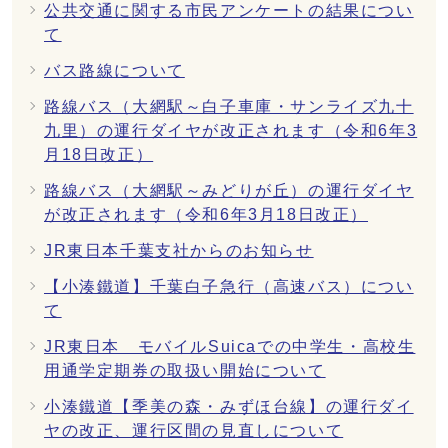
公共交通に関する市民アンケートの結果につい
て
バス路線について
路線バス（大網駅～白子車庫・サンライズ九十
九里）の運行ダイヤが改正されます（令和6年3
月18日改正）
路線バス（大網駅～みどりが丘）の運行ダイヤ
が改正されます（令和6年3月18日改正）
JR東日本千葉支社からのお知らせ
【小湊鐵道】千葉白子急行（高速バス）につい
て
JR東日本 モバイルSuicaでの中学生・高校生
用通学定期券の取扱い開始について
小湊鐵道【季美の森・みずほ台線】の運行ダイ
ヤの改正、運行区間の見直しについて