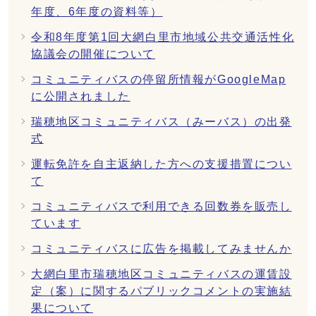
年度、6年度の資料等）
令和8年度第1回大網白里市地域公共交通活性化
協議会の開催について
コミュニティバスの停留所情報がGoogleMap
に公開されました
瑞穂地区コミュニティバス（みーバス）の出発
式
運転免許を自主返納した方への支援措置につい
て
コミュニティバスで利用できる回数券を販売し
ています
コミュニティバスに広告を掲載してみませんか
大網白里市瑞穂地区コミュニティバスの運賃設
定（案）に関するパブリックコメントの実施結
果について