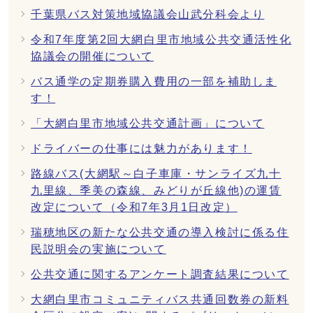
千葉県バス対策地域協議会山武分科会より
令和7年度第2回大網白里市地域公共交通活性化
協議会の開催について
バス通学の定期券購入費用の一部を補助しま
す！
「大網白里市地域公共交通計画」について
ドライバーの仕事には魅力があります！
路線バス(大網駅～白子車庫・サンライズ九十
九里線、季美の森線、みどりが丘線他)の運賃
改定について（令和7年3月1日改定）
瑞穂地区の新たな公共交通の導入検討に係る住
民説明会の実施について
公共交通に関するアンケート調査結果について
大網白里市コミュニティバス共通回数券の新料