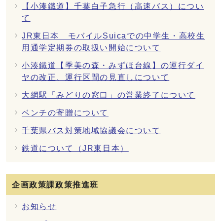
【小湊鐵道】千葉白子急行（高速バス）につい
て
JR東日本 モバイルSuicaでの中学生・高校生
用通学定期券の取扱い開始について
小湊鐵道【季美の森・みずほ台線】の運行ダイ
ヤの改正、運行区間の見直しについて
大網駅「みどりの窓口」の営業終了について
ベンチの寄贈について
千葉県バス対策地域協議会について
鉄道について（JR東日本）
企画政策課政策推進班
お知らせ