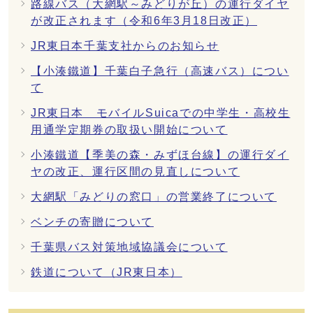
路線バス（大網駅～みどりが丘）の運行ダイヤ
が改正されます（令和6年3月18日改正）
JR東日本千葉支社からのお知らせ
【小湊鐵道】千葉白子急行（高速バス）につい
て
JR東日本 モバイルSuicaでの中学生・高校生
用通学定期券の取扱い開始について
小湊鐵道【季美の森・みずほ台線】の運行ダイ
ヤの改正、運行区間の見直しについて
大網駅「みどりの窓口」の営業終了について
ベンチの寄贈について
千葉県バス対策地域協議会について
鉄道について（JR東日本）