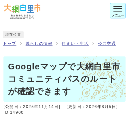
メニュー
現在位置
トップ
暮らしの情報
住まい・生活
公共交通
Googleマップで大網白里市
コミュニティバスのルート
が確認できます
[公開日：
2025年11月14日
]
[更新日：
2026年8月5日
]
ID:14900