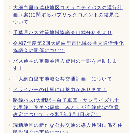
大網白里市瑞穂地区コミュニティバスの運行計
画（案)に関するパブリックコメントの結果に
ついて
千葉県バス対策地域協議会山武分科会より
令和7年度第2回大網白里市地域公共交通活性化
協議会の開催について
バス通学の定期券購入費用の一部を補助しま
す！
「大網白里市地域公共交通計画」について
ドライバーの仕事には魅力があります！
路線バス(大網駅～白子車庫・サンライズ九十
九里線、季美の森線、みどりが丘線他)の運賃
改定について（令和7年3月1日改定）
瑞穂地区の新たな公共交通の導入検討に係る住
民説明会の実施について