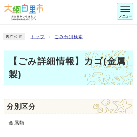
メニュー
トップ
ごみ分別検索
現在位置
【ごみ詳細情報】カゴ(金属
製)
分別区分
金属類