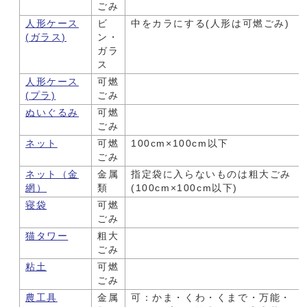
ごみ
人形ケース
ビ
中をカラにする(人形は可燃ごみ)
(ガラス)
ン・
ガラ
ス
人形ケース
可燃
(プラ)
ごみ
ぬいぐるみ
可燃
ごみ
ネット
可燃
100cm×100cm以下
ごみ
ネット（金
金属
指定袋に入らないものは粗大ごみ
網）
類
(100cm×100cm以下)
寝袋
可燃
ごみ
猫タワー
粗大
ごみ
粘土
可燃
ごみ
農工具
金属
可：かま・くわ・くまで・万能・