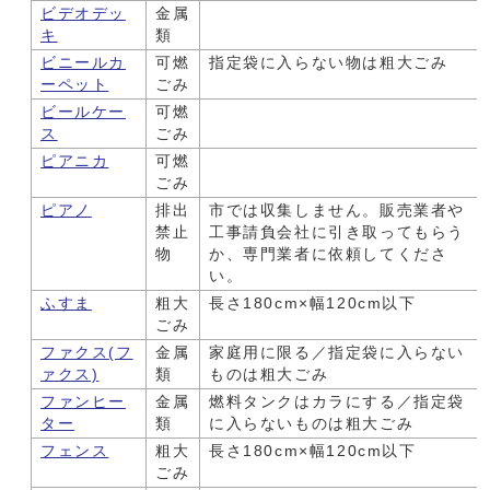
ビデオデッ
金属
キ
類
ビニールカ
可燃
指定袋に入らない物は粗大ごみ
ーペット
ごみ
ビールケー
可燃
ス
ごみ
ピアニカ
可燃
ごみ
ピアノ
排出
市では収集しません。販売業者や
禁止
工事請負会社に引き取ってもらう
物
か、専門業者に依頼してくださ
い。
ふすま
粗大
長さ180cm×幅120cm以下
ごみ
ファクス(フ
金属
家庭用に限る／指定袋に入らない
ァクス)
類
ものは粗大ごみ
ファンヒー
金属
燃料タンクはカラにする／指定袋
ター
類
に入らないものは粗大ごみ
フェンス
粗大
長さ180cm×幅120cm以下
ごみ