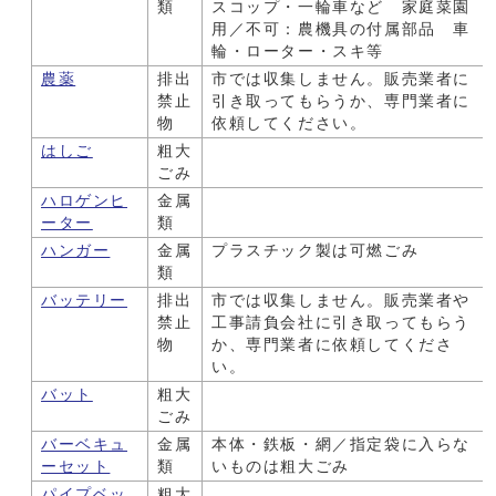
類
スコップ・一輪車など 家庭菜園
用／不可：農機具の付属部品 車
輪・ローター・スキ等
農薬
排出
市では収集しません。販売業者に
禁止
引き取ってもらうか、専門業者に
物
依頼してください。
はしご
粗大
ごみ
ハロゲンヒ
金属
ーター
類
ハンガー
金属
プラスチック製は可燃ごみ
類
バッテリー
排出
市では収集しません。販売業者や
禁止
工事請負会社に引き取ってもらう
物
か、専門業者に依頼してくださ
い。
バット
粗大
ごみ
バーベキュ
金属
本体・鉄板・網／指定袋に入らな
ーセット
類
いものは粗大ごみ
パイプベッ
粗大