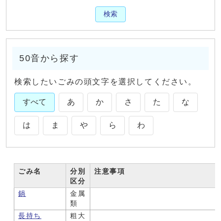
検索
50音から探す
検索したいごみの頭文字を選択してください。
すべて
あ
か
さ
た
な
は
ま
や
ら
わ
ごみ名
分別
注意事項
ごみ一覧
区分
鍋
金属
類
長持ち
粗大