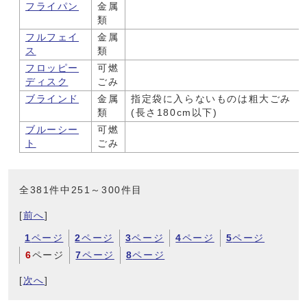
フライパン
金属
類
フルフェイ
金属
ス
類
フロッピー
可燃
ディスク
ごみ
ブラインド
金属
指定袋に入らないものは粗大ごみ
類
(長さ180cm以下)
ブルーシー
可燃
ト
ごみ
全381件中251～300件目
[
前へ
]
1
ページ
2
ページ
3
ページ
4
ページ
5
ページ
6
ページ
7
ページ
8
ページ
[
次へ
]