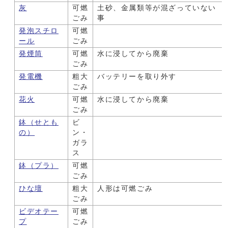
灰
可燃
土砂、金属類等が混ざっていない
ごみ
事
発泡スチロ
可燃
ール
ごみ
発煙筒
可燃
水に浸してから廃棄
ごみ
発電機
粗大
バッテリーを取り外す
ごみ
花火
可燃
水に浸してから廃棄
ごみ
鉢（せとも
ビ
の）
ン・
ガラ
ス
鉢（プラ）
可燃
ごみ
ひな壇
粗大
人形は可燃ごみ
ごみ
ビデオテー
可燃
プ
ごみ