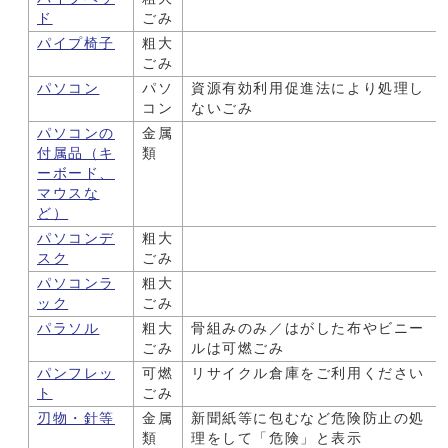
ド
ごみ
パイプ椅子
粗大
ごみ
パソコン
パソ
資源有効利用促進法により処理し
コン
ないごみ
パソコンの
金属
付属品（キ
類
ーボード、
マウスな
ど）
パソコンデ
粗大
スク
ごみ
パソコンラ
粗大
ック
ごみ
パラソル
粗大
骨組みのみ／はがした布やビニー
ごみ
ルは可燃ごみ
パンフレッ
可燃
リサイクル倉庫をご利用ください
ト
ごみ
刃物・針等
金属
新聞紙等に包むなど危険防止の処
類
理をして「危険」と表示