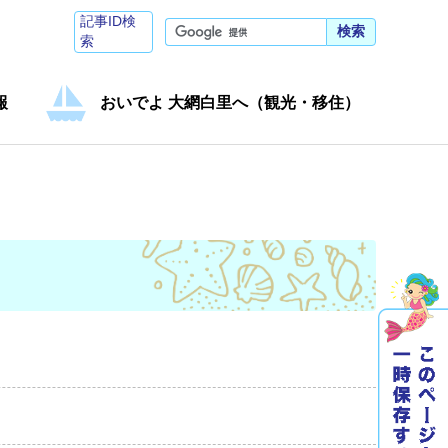
記事ID検
検索
索
報
おいでよ 大網白里へ（観光・移住）