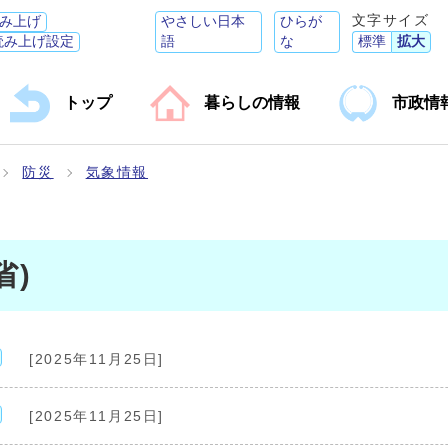
文字サイズ
み上げ
やさしい日本
ひらが
読み上げ設定
語
な
標準
拡大
トップ
暮らしの情報
市政情
防災
気象情報
省)
[2025年11月25日]
[2025年11月25日]