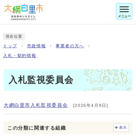
メニュー
現在位置
トップ
市政情報
事業者の方へ
入札・契約情報
入札監視委員会
大網白里市入札監視委員会
[2026年4月8日]
この分類に関連する組織
表示