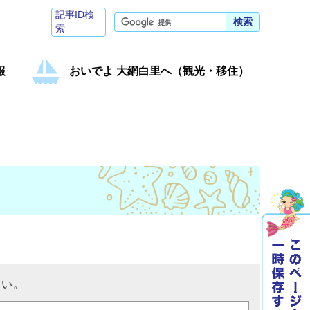
記事ID検
検索
索
報
おいでよ 大網白里へ（観光・移住）
さい。