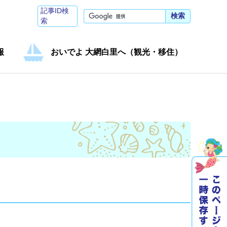
記事ID検
検索
索
報
おいでよ 大網白里へ（観光・移住）