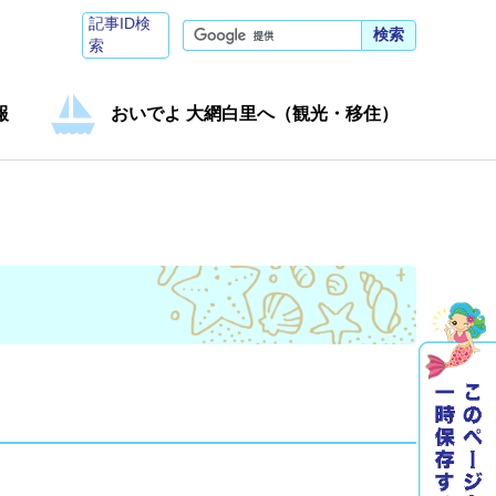
記事ID検
検索
索
報
おいでよ 大網白里へ（観光・移住）