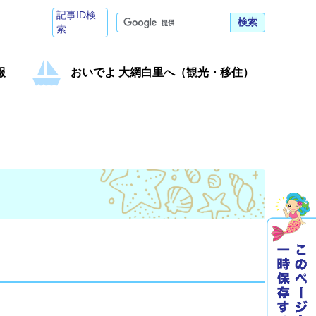
記事ID検
検索
索
報
おいでよ 大網白里へ（観光・移住）