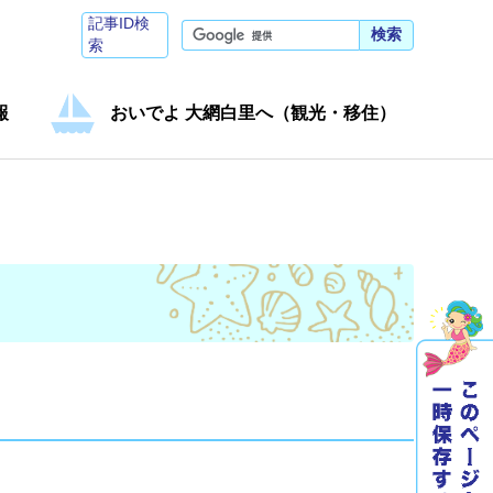
記事ID検
検索
索
報
おいでよ 大網白里へ（観光・移住）