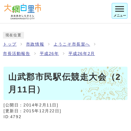
メニュー
現在位置
トップ
市政情報
ようこそ市長室へ
市長活動報告
平成26年
平成26年2月
山武郡市民駅伝競走大会（2
月11日）
[公開日：
2014年2月11日
]
[更新日：
2015年12月22日
]
ID:4792