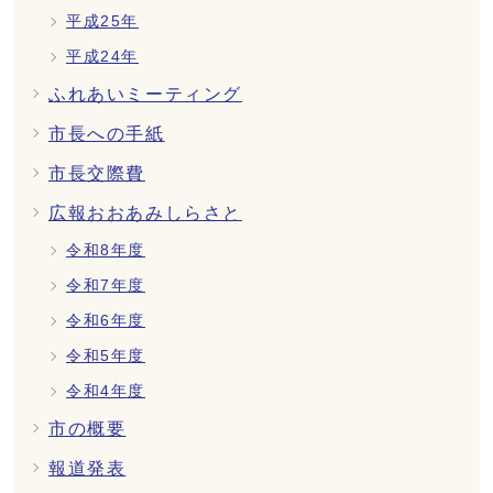
平成25年
平成24年
ふれあいミーティング
市長への手紙
市長交際費
広報おおあみしらさと
令和8年度
令和7年度
令和6年度
令和5年度
令和4年度
市の概要
報道発表