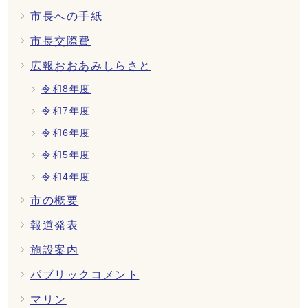
市長への手紙
市長交際費
広報おおあみしらさと
令和8年度
令和7年度
令和6年度
令和5年度
令和4年度
市の概要
報道発表
施設案内
パブリックコメント
マリン