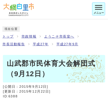
メニュー
現在位置
トップ
市政情報
ようこそ市長室へ
市長活動報告
平成27年
平成27年9月
山武郡市民体育大会解団式
（9月12日）
[公開日：
2015年9月12日
]
[更新日：
2015年12月22日
]
ID:6388