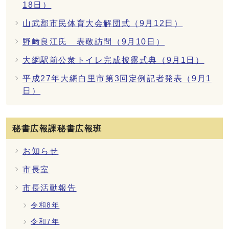
18日）
山武郡市民体育大会解団式（9月12日）
野﨑良江氏 表敬訪問（9月10日）
大網駅前公衆トイレ完成披露式典（9月1日）
平成27年大網白里市第3回定例記者発表（9月1
日）
秘書広報課秘書広報班
お知らせ
市長室
市長活動報告
令和8年
令和7年