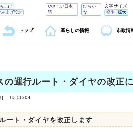
文字サイズ
み上げ
やさしい日本
ひらが
読み上げ設定
語
な
標準
拡大
トップ
暮らしの情報
市政情
スの運行ルート・ダイヤの改正
日
]
ID:11204
ルート・ダイヤを改正します