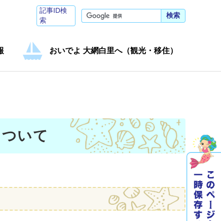
記事ID検
検索
索
報
おいでよ 大網白里へ（観光・移住）
について