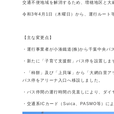
交通不便地域を解消するため、増穂地区と大
令和3年4月1日（木曜日）から、運行ルー
【主な変更点】
・運行事業者が小湊鐵道(株)から千葉中央バス
・新たに「子育て支援館」バス停を設置しま
・「柿餅」及び「上貝塚」から「大網白里ア
バス停をアリーナ入口へ移設しました。
・バス停間の運行時間の見直しにより、ダイ
・交通系ICカード（Suica、PASMO等）