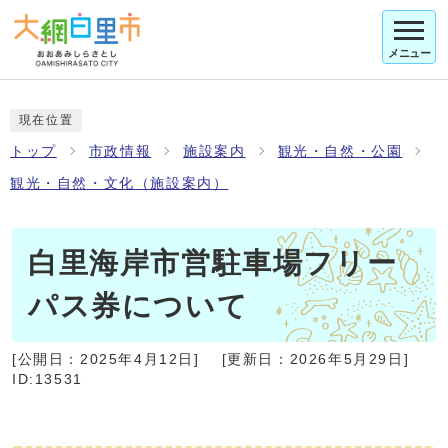
メニュー
現在位置
トップ
市政情報
施設案内
観光・自然・公園
観光・自然・文化（施設案内）
白里海岸市営駐車場フリー
パス券について
[公開日：
2025年4月12日
]
[更新日：
2026年5月29日
]
ID:13531