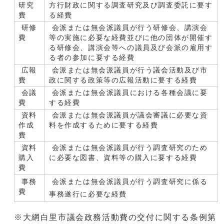
研究
方行財政に関する調査研究及び調査委託に要す
費
る経費
研修
会派または無会派議員が行う研修会、講演会
費
等の実施に必要な経費並びに他の団体が開催す
る研修会、講演会等への議員及び会派の雇用す
る者の参加に要する経費
広報
会派または無会派議員が行う議会活動及び市
費
政に関する政策等の広報活動に要する経費
会議
会派または無会派議員における各種会議に要
費
する経費
資料
会派または無会派議員が議会審議に必要な資
作成
料を作成するために要する経費
費
資料
会派または無会派議員が行う調査研究のため
購入
に必要な図書、資料等の購入に要する経費
費
事務
会派または無会派議員が行う調査研究に係る
費
事務遂行に必要な経費
※大網白里市議会政務活動費の交付に関する条例第