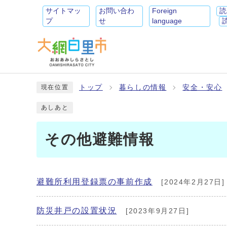
サイトマッ
お問い合わ
Foreign
読
プ
せ
language
トップ
暮らしの情報
安全・安心
現在位置
あしあと
その他避難情報
避難所利用登録票の事前作成
[2024年2月27日]
防災井戸の設置状況
[2023年9月27日]