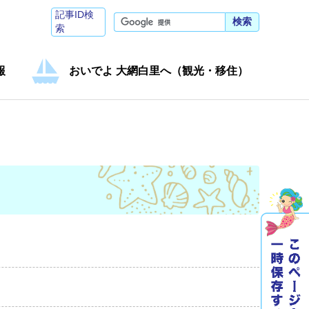
記事ID検
検索
索
報
おいでよ 大網白里へ（観光・移住）