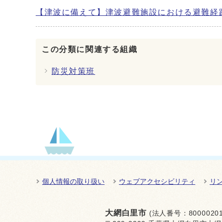
【津波に備えて】津波避難施設における避難経
この分類に関連する組織
防災対策班
個人情報の取り扱い
ウェブアクセシビリティ
リ
大網白里市
(法人番号：80000201