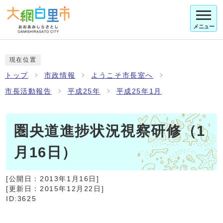
メニュー
現在位置
トップ
市政情報
ようこそ市長室へ
市長活動報告
平成25年
平成25年1月
圏央道進捗状況視察研修（1
月16日）
[公開日：
2013年1月16日
]
[更新日：
2015年12月22日
]
ID:3625