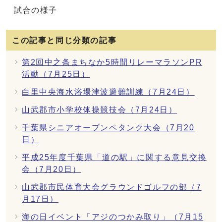
試合の様子
この記事と同じ分類の記事
第2回中之条まちなか5時間リレーマラソンPR
活動（7月25日）
白里中央海水浴場津波避難訓練（7月24日）
山武郡市小学校体操競技会（7月24日）
千葉県シニアオープンペタンク大会（7月20
日）
平成25年度千葉県「道の駅」に関する意見交換
会（7月20日）
山武郡市民体育大会グラウンドゴルフの部（7
月17日）
海の日イベント「アジのつかみ取り」（7月15