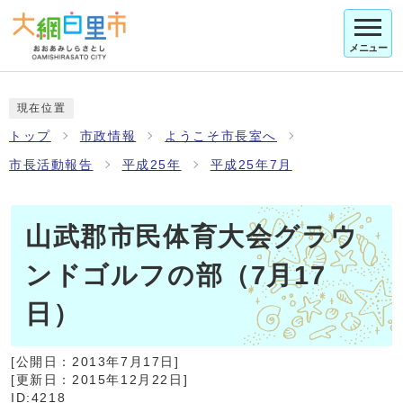
メニュー
現在位置
トップ
市政情報
ようこそ市長室へ
市長活動報告
平成25年
平成25年7月
山武郡市民体育大会グラウ
ンドゴルフの部（7月17
日）
[公開日：
2013年7月17日
]
[更新日：
2015年12月22日
]
ID:4218