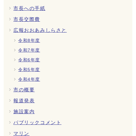
市長への手紙
市長交際費
広報おおあみしらさと
令和8年度
令和7年度
令和6年度
令和5年度
令和4年度
市の概要
報道発表
施設案内
パブリックコメント
マリン