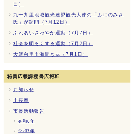
日）
九十九里地域観光連盟観光大使の「ふじのみさ
氏」が訪問（7月12日）
ふれあいさわやか運動（7月7日）
社会を明るくする運動（7月2日）
大網白里市海開き式（7月1日）
秘書広報課秘書広報班
お知らせ
市長室
市長活動報告
令和8年
令和7年