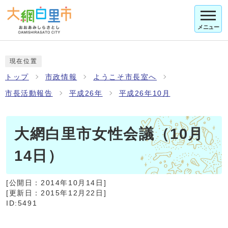
メニュー
現在位置
トップ
市政情報
ようこそ市長室へ
市長活動報告
平成26年
平成26年10月
大網白里市女性会議（10月
14日）
[公開日：
2014年10月14日
]
[更新日：
2015年12月22日
]
ID:5491