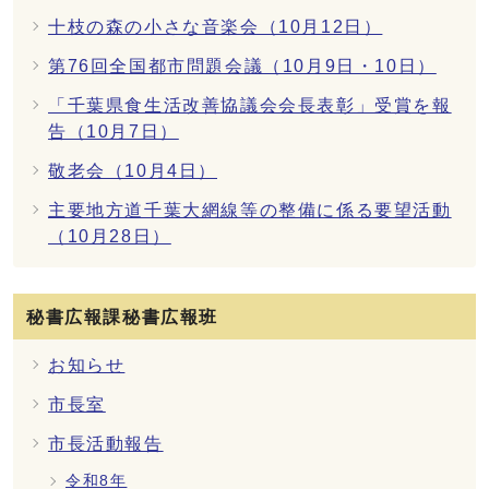
十枝の森の小さな音楽会（10月12日）
第76回全国都市問題会議（10月9日・10日）
「千葉県食生活改善協議会会長表彰」受賞を報
告（10月7日）
敬老会（10月4日）
主要地方道千葉大網線等の整備に係る要望活動
（10月28日）
秘書広報課秘書広報班
お知らせ
市長室
市長活動報告
令和8年