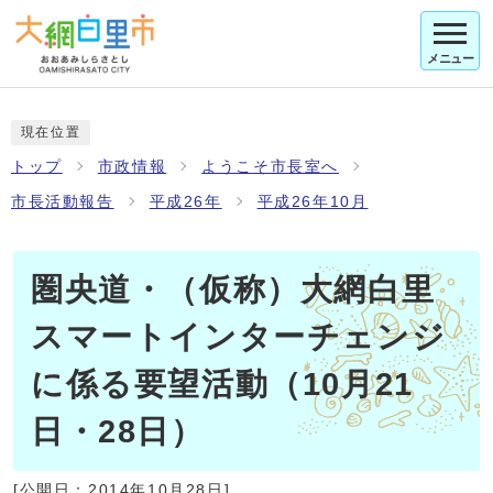
メニュー
現在位置
トップ
市政情報
ようこそ市長室へ
市長活動報告
平成26年
平成26年10月
圏央道・（仮称）大網白里
スマートインターチェンジ
に係る要望活動（10月21
日・28日）
[公開日：
2014年10月28日
]