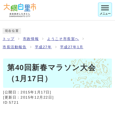
メニュー
現在位置
トップ
市政情報
ようこそ市長室へ
市長活動報告
平成27年
平成27年1月
第40回新春マラソン大会
（1月17日）
[公開日：
2015年1月17日
]
[更新日：
2015年12月22日
]
ID:5721