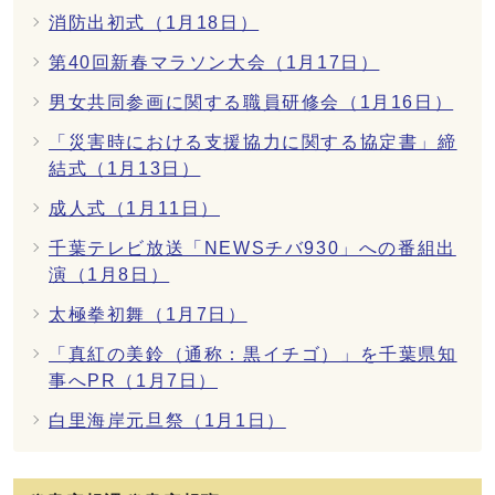
消防出初式（1月18日）
第40回新春マラソン大会（1月17日）
男女共同参画に関する職員研修会（1月16日）
「災害時における支援協力に関する協定書」締
結式（1月13日）
成人式（1月11日）
千葉テレビ放送「NEWSチバ930」への番組出
演（1月8日）
太極拳初舞（1月7日）
「真紅の美鈴（通称：黒イチゴ）」を千葉県知
事へPR（1月7日）
白里海岸元旦祭（1月1日）