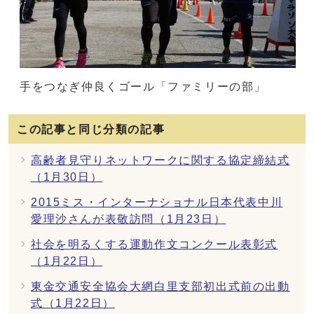
手をつなぎ仲良くゴール「ファミリーの部」
この記事と同じ分類の記事
高齢者見守りネットワークに関する協定締結式
（1月30日）
2015ミス・インターナショナル日本代表中川
愛理沙さんが表敬訪問（1月23日）
社会を明るくする運動作文コンクール表彰式
（1月22日）
東金交通安全協会大網白里支部初出式前の出動
式（1月22日）