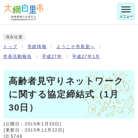
メニュー
現在位置
トップ
市政情報
ようこそ市長室へ
市長活動報告
平成27年
平成27年1月
高齢者見守りネットワーク
に関する協定締結式（1月
30日）
[公開日：
2015年1月30日
]
[更新日：
2015年12月22日
]
ID:5746