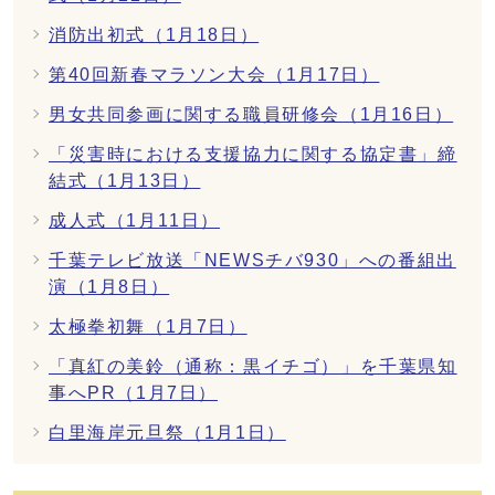
消防出初式（1月18日）
第40回新春マラソン大会（1月17日）
男女共同参画に関する職員研修会（1月16日）
「災害時における支援協力に関する協定書」締
結式（1月13日）
成人式（1月11日）
千葉テレビ放送「NEWSチバ930」への番組出
演（1月8日）
太極拳初舞（1月7日）
「真紅の美鈴（通称：黒イチゴ）」を千葉県知
事へPR（1月7日）
白里海岸元旦祭（1月1日）