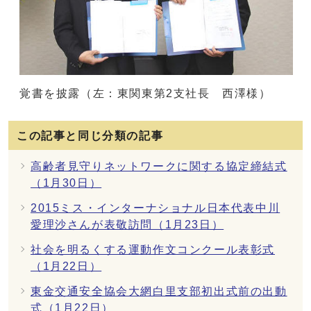
覚書を披露（左：東関東第2支社長 西澤様）
この記事と同じ分類の記事
高齢者見守りネットワークに関する協定締結式
（1月30日）
2015ミス・インターナショナル日本代表中川
愛理沙さんが表敬訪問（1月23日）
社会を明るくする運動作文コンクール表彰式
（1月22日）
東金交通安全協会大網白里支部初出式前の出動
式（1月22日）